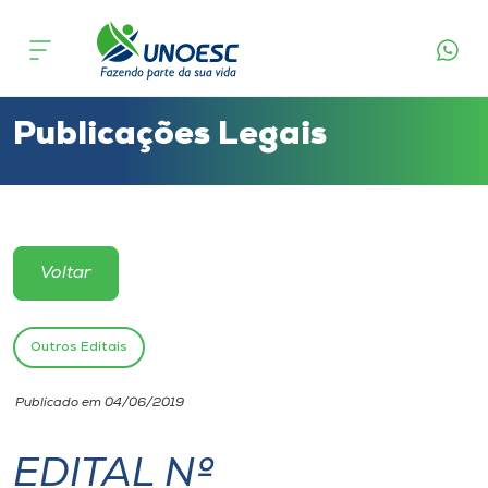
Cursos
Onde estamos
Publicações Legais
Pesquisa
Atendimento ao Estudante
Voltar
Portal de Ensino
Outros Editais
A
Publicado em 04/06/2019
Unoesc
EDITAL Nº
Internacionalização