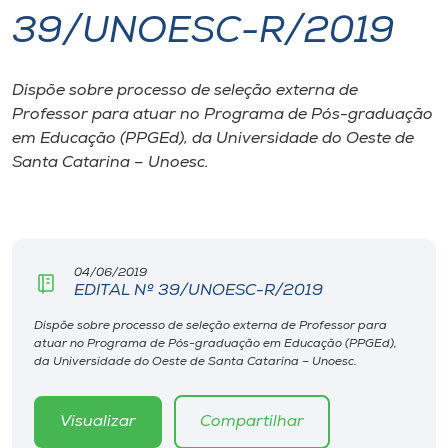
39/UNOESC-R/2019
I.nova
Dispõe sobre processo de seleção externa de
Diplomados
Professor para atuar no Programa de Pós-graduação
em Educação (PPGEd), da Universidade do Oeste de
Cultura
Santa Catarina – Unoesc.
CPA
04/06/2019
Biblioteca
EDITAL Nº 39/UNOESC-R/2019
Dispõe sobre processo de seleção externa de Professor para
Editora
atuar no Programa de Pós-graduação em Educação (PPGEd),
da Universidade do Oeste de Santa Catarina – Unoesc.
Rádio
Visualizar
Compartilhar