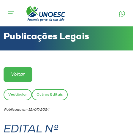
Cursos
Onde estamos
Publicações Legais
Pesquisa
Atendimento ao Estudante
Voltar
Portal de Ensino
Vestibular
Outros Editais
A
Publicado em 12/07/2024
Unoesc
EDITAL Nº
Internacionalização