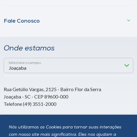
Fale Conosco
Onde estamos
Selecione o campus
Rua Getúlio Vargas, 2125 - Bairro Flor da Serra
Joaçaba - SC - CEP 89600-000
Telefone (49) 3551-2000
Siga a Unoesc
Nós utilizamos os Cookies para tornar suas interações
com nosso site mais significativa. Eles nos ajudam a