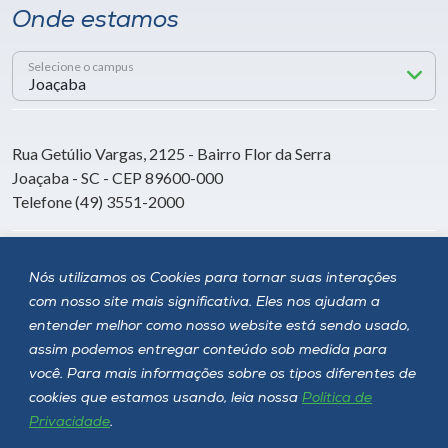
Onde estamos
Selecione o campus
Rua Getúlio Vargas, 2125 - Bairro Flor da Serra
Joaçaba - SC - CEP 89600-000
Telefone (49) 3551-2000
Siga a Unoesc
Nós utilizamos os Cookies para tornar suas interações
com nosso site mais significativa. Eles nos ajudam a
entender melhor como nosso website está sendo usado,
assim podemos entregar conteúdo sob medida para
você. Para mais informações sobre os tipos diferentes de
cookies que estamos usando, leia nossa
Política de
Privacidade
.