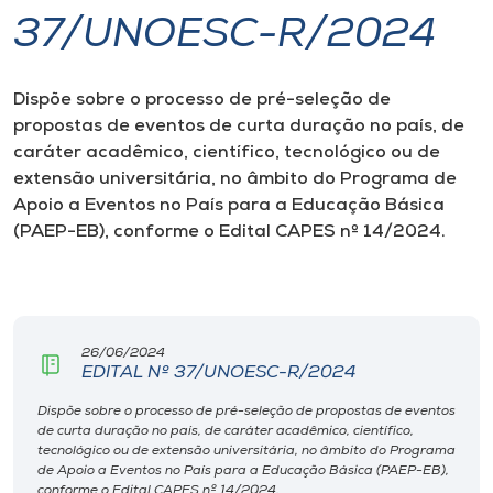
37/UNOESC-R/2024
I.nova
Dispõe sobre o processo de pré-seleção de
Diplomados
propostas de eventos de curta duração no país, de
caráter acadêmico, científico, tecnológico ou de
Cultura
extensão universitária, no âmbito do Programa de
Apoio a Eventos no País para a Educação Básica
(PAEP-EB), conforme o Edital CAPES nº 14/2024.
CPA
Biblioteca
26/06/2024
Editora
EDITAL Nº 37/UNOESC-R/2024
Dispõe sobre o processo de pré-seleção de propostas de eventos
de curta duração no país, de caráter acadêmico, científico,
Rádio
tecnológico ou de extensão universitária, no âmbito do Programa
de Apoio a Eventos no País para a Educação Básica (PAEP-EB),
conforme o Edital CAPES nº 14/2024.