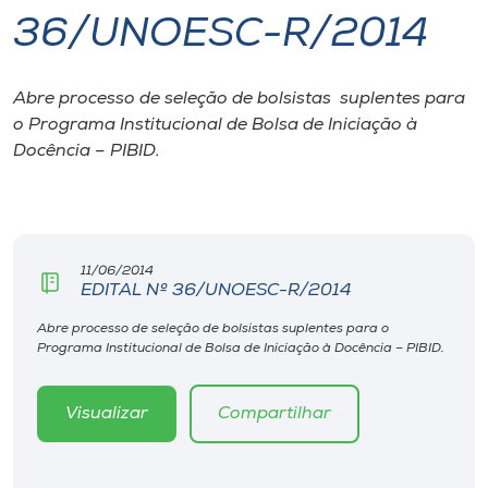
36/UNOESC-R/2014
I.nova
Abre processo de seleção de bolsistas suplentes para
Diplomados
o Programa Institucional de Bolsa de Iniciação à
Docência – PIBID.
Cultura
CPA
11/06/2014
EDITAL Nº 36/UNOESC-R/2014
Biblioteca
Abre processo de seleção de bolsistas suplentes para o
Programa Institucional de Bolsa de Iniciação à Docência – PIBID.
Editora
Visualizar
Compartilhar
Rádio