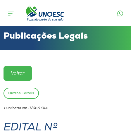
Cursos
Onde estamos
Publicações Legais
Pesquisa
Atendimento ao Estudante
Voltar
Portal de Ensino
Outros Editais
A
Publicado em 11/06/2014
Unoesc
EDITAL Nº
Internacionalização