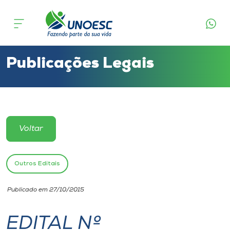
Cursos
Onde estamos
Publicações Legais
Pesquisa
Atendimento ao Estudante
Voltar
Portal de Ensino
Outros Editais
A
Publicado em 27/10/2015
Unoesc
EDITAL Nº
Internacionalização