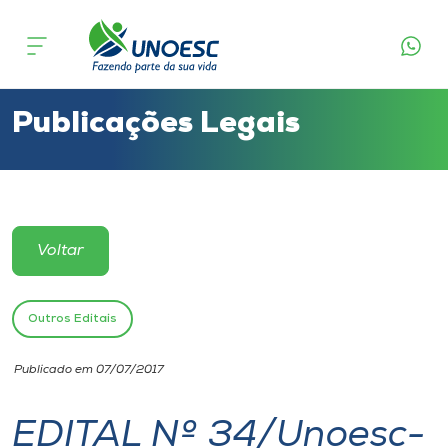
Cursos
Onde estamos
Publicações Legais
Pesquisa
Atendimento ao Estudante
Voltar
Portal de Ensino
Outros Editais
A
Publicado em 07/07/2017
Unoesc
EDITAL Nº 34/Unoesc-
Internacionalização