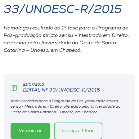
33/UNOESC-R/2015
I.nova
Homologa resultado da 1ª fase para o Programa de
Diplomados
Pós-graduação stricto sensu – Mestrado em Direito,
oferecido pela Universidade do Oeste de Santa
Cultura
Catarina – Unoesc, em Chapecó.
CPA
21/07/2015
Biblioteca
EDITAL Nº 33/UNOESC-R/2015
Abre inscrições para o Programa de Pós-graduação stricto
Editora
sensu - Mestrado em Direito, oferecido pela Universidade do
Oeste de Santa Catarina – Unoesc, em Chapecó.
Rádio
Visualizar
Compartilhar