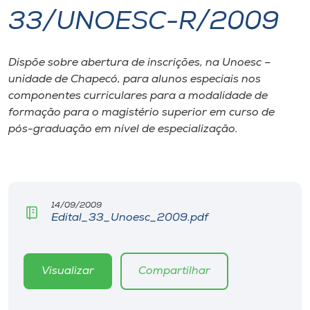
33/UNOESC-R/2009
I.nova
Dispõe sobre abertura de inscrições, na Unoesc –
Diplomados
unidade de Chapecó, para alunos especiais nos
componentes curriculares para a modalidade de
Cultura
formação para o magistério superior em curso de
pós-graduação em nível de especialização.
CPA
Biblioteca
14/09/2009
Edital_33_Unoesc_2009.pdf
Editora
Visualizar
Compartilhar
Rádio