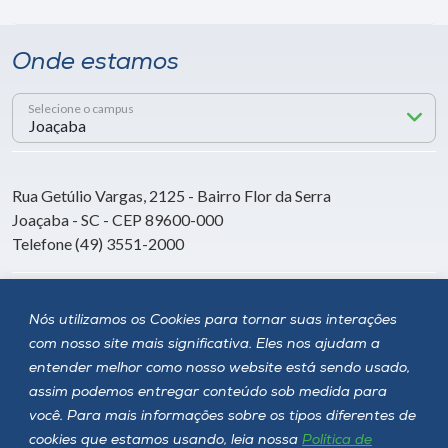
Onde estamos
Selecione o campus
Rua Getúlio Vargas, 2125 - Bairro Flor da Serra
Joaçaba - SC - CEP 89600-000
Telefone (49) 3551-2000
Siga a Unoesc
Nós utilizamos os Cookies para tornar suas interações
com nosso site mais significativa. Eles nos ajudam a
entender melhor como nosso website está sendo usado,
assim podemos entregar conteúdo sob medida para
você. Para mais informações sobre os tipos diferentes de
cookies que estamos usando, leia nossa
Política de