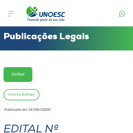
Cursos
Onde estamos
Publicações Legais
Pesquisa
Atendimento ao Estudante
Voltar
Portal de Ensino
Outros Editais
A
Publicado em 14/09/2009
Unoesc
EDITAL Nº
Internacionalização