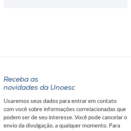
Museu
Unoesc
Store
Selecione
o idioma
Receba as
A+
novidades da Unoesc
A-
Usaremos seus dados para entrar em contato
com você sobre informações correlacionadas que
podem ser de seu interesse. Você pode cancelar o
envio da divulgação, a qualquer momento. Para