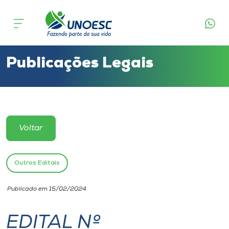
Cursos
Onde estamos
Publicações Legais
Pesquisa
Atendimento ao Estudante
Voltar
Portal de Ensino
Outros Editais
A
Publicado em 15/02/2024
Unoesc
EDITAL Nº
Internacionalização