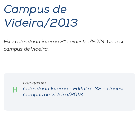
Campus de
I.nova
Videira/2013
Diplomados
Fixa calendário interno 2º semestre/2013, Unoesc
campus de Videira.
Cultura
CPA
28/06/2013
Biblioteca
Calendário Interno - Edital nº 32 – Unoesc
Campus de Videira/2013
Editora
Rádio