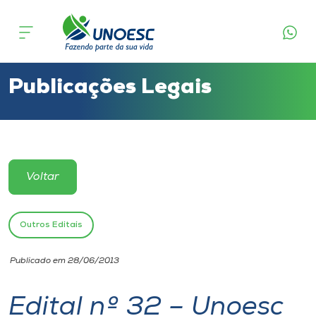
Cursos
Onde estamos
Publicações Legais
Pesquisa
Atendimento ao Estudante
Voltar
Portal de Ensino
Outros Editais
A
Publicado em 28/06/2013
Unoesc
Edital nº 32 – Unoesc
Internacionalização