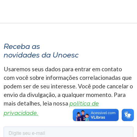
Museu
Unoesc
Store
Receba as
novidades da Unoesc
Selecione
o idioma
Usaremos seus dados para entrar em contato
com você sobre informações correlacionadas que
podem ser de seu interesse. Você pode cancelar o
A+
envio da divulgação, a qualquer momento. Para
A-
mais detalhes, leia nossa
política de
privacidade.