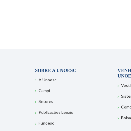
SOBRE A UNOESC
VENH
UNOE
A Unoesc
Vesti
Campi
Sist
Setores
Como
Publicações Legais
Bolsa
Funoesc