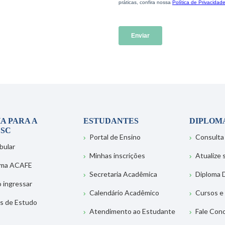
A PARA A
ESTUDANTES
DIPLOM
SC
Portal de Ensino
Consulta
bular
Minhas inscrições
Atualize
ema ACAFE
Secretaria Acadêmica
Diploma D
 ingressar
Calendário Acadêmico
Cursos e
s de Estudo
Atendimento ao Estudante
Fale Con