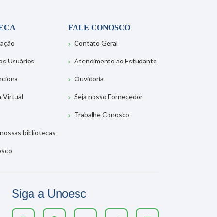
TECA
FALE CONOSCO
tação
Contato Geral
os Usuários
Atendimento ao Estudante
nciona
Ouvidoria
a Virtual
Seja nosso Fornecedor
Trabalhe Conosco
nossas bibliotecas
osco
Siga a Unoesc