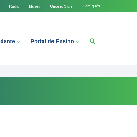
Português
Rádio
Museu
Unoesc Store
udante
Portal de Ensino