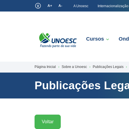
A+
A-
A Unoesc
Internacionalização
Cursos
Ond
Página Inicial
Sobre a Unoesc
Publicações Legais
Publicações Lega
Voltar