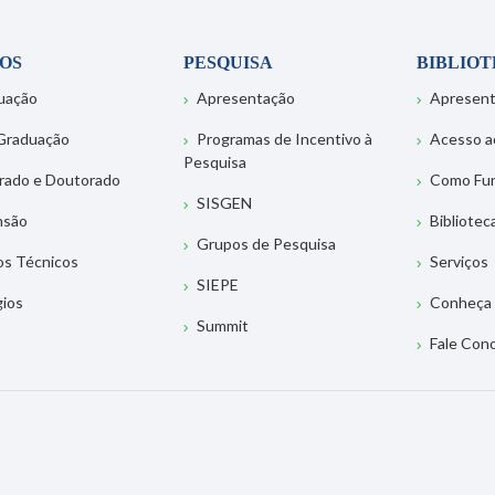
OS
PESQUISA
BIBLIO
uação
Apresentação
Apresen
Graduação
Programas de Incentivo à
Acesso a
Pesquisa
rado e Doutorado
Como Fu
SISGEN
nsão
Bibliotec
Grupos de Pesquisa
os Técnicos
Serviços
SIEPE
gios
Conheça 
Summit
Fale Con