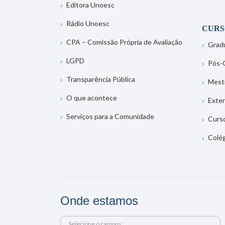
Editora Unoesc
Rádio Unoesc
CURS
CPA – Comissão Própria de Avaliação
Grad
LGPD
Pós-
Transparência Pública
Mest
O que acontece
Exte
Serviços para a Comunidade
Curs
Colé
Onde estamos
Selecione o campus