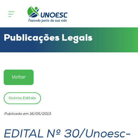
Cursos
Onde estamos
Publicações Legais
Pesquisa
Atendimento ao Estudante
Voltar
Portal de Ensino
Outros Editais
A
Publicado em 16/05/2013
Unoesc
EDITAL Nº 30/Unoesc-
Internacionalização