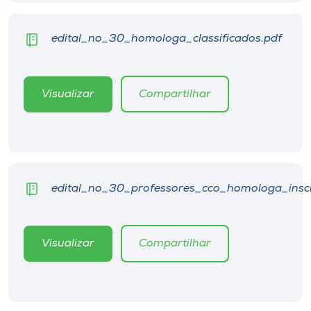
Museu
edital_no_30_homologa_classificados.pdf
Unoesc
Store
Visualizar
Compartilhar
Selecione
o idioma
edital_no_30_professores_cco_homologa_inscr
A+
A-
Visualizar
Compartilhar