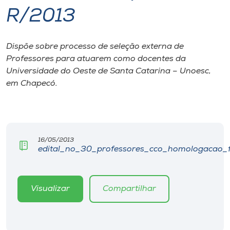
R/2013
I.nova
Dispõe sobre processo de seleção externa de
Diplomados
Professores para atuarem como docentes da
Universidade do Oeste de Santa Catarina – Unoesc,
Cultura
em Chapecó.
CPA
16/05/2013
Biblioteca
edital_no_30_professores_cco_homologacao_fi
Editora
Visualizar
Compartilhar
Rádio