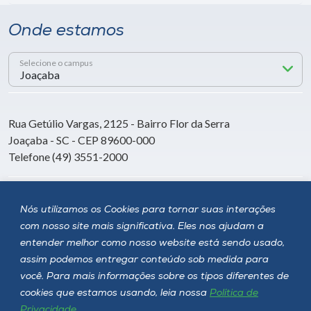
Onde estamos
Selecione o campus
Rua Getúlio Vargas, 2125 - Bairro Flor da Serra
Joaçaba - SC - CEP 89600-000
Telefone (49) 3551-2000
Siga a Unoesc
Nós utilizamos os Cookies para tornar suas interações
com nosso site mais significativa. Eles nos ajudam a
entender melhor como nosso website está sendo usado,
assim podemos entregar conteúdo sob medida para
você. Para mais informações sobre os tipos diferentes de
cookies que estamos usando, leia nossa
Política de
Privacidade
.