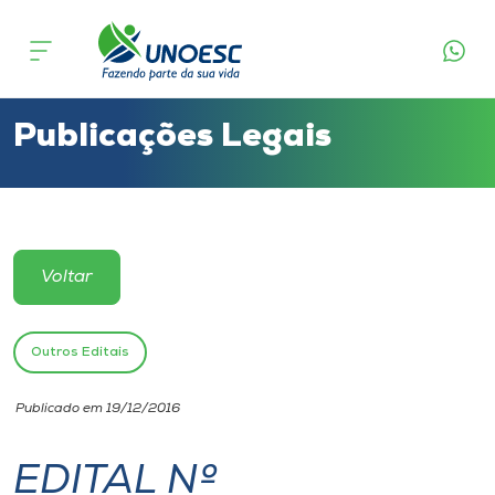
Cursos
Onde estamos
Publicações Legais
Pesquisa
Atendimento ao Estudante
Voltar
Portal de Ensino
Outros Editais
A
Publicado em 19/12/2016
Unoesc
EDITAL Nº
Internacionalização