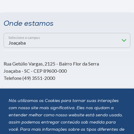
Onde estamos
Selecione o campus
Rua Getúlio Vargas, 2125 - Bairro Flor da Serra
Joaçaba - SC - CEP 89600-000
Telefone (49) 3551-2000
Siga a Unoesc
Nós utilizamos os Cookies para tornar suas interações
com nosso site mais significativa. Eles nos ajudam a
entender melhor como nosso website está sendo usado,
assim podemos entregar conteúdo sob medida para
você. Para mais informações sobre os tipos diferentes de