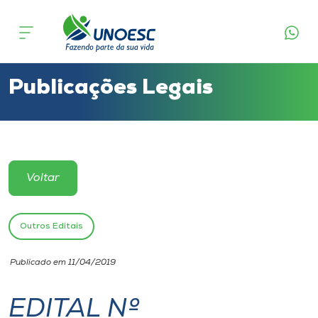
Cursos
Onde estamos
Publicações Legais
Pesquisa
Atendimento ao Estudante
Voltar
Portal de Ensino
Outros Editais
A
Publicado em 11/04/2019
Unoesc
EDITAL Nº
Internacionalização