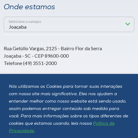
Onde estamos
Selecione o campus
Rua Getúlio Vargas, 2125 - Bairro Flor da Serra
Joaçaba - SC - CEP 89600-000
Telefone (49) 3551-2000
Siga a Unoesc
Nós utilizamos os Cookies para tornar suas interações
com nosso site mais significativa. Eles nos ajudam a
entender melhor como nosso website está sendo usado,
assim podemos entregar conteúdo sob medida para
você. Para mais informações sobre os tipos diferentes de
cookies que estamos usando, leia nossa
Política de
Privacidade
.