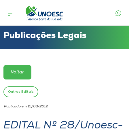
Cursos
Onde estamos
Publicações Legais
Pesquisa
Atendimento ao Estudante
Voltar
Portal de Ensino
Outros Editais
A
Publicado em 15/06/2012
Unoesc
EDITAL Nº 28/Unoesc-
Internacionalização