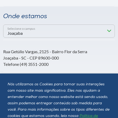
Onde estamos
Selecione o campus
Rua Getúlio Vargas, 2125 - Bairro Flor da Serra
Joaçaba - SC - CEP 89600-000
Telefone (49) 3551-2000
Siga a Unoesc
Nós utilizamos os Cookies para tornar suas interações
com nosso site mais significativa. Eles nos ajudam a
entender melhor como nosso website está sendo usado,
assim podemos entregar conteúdo sob medida para
você. Para mais informações sobre os tipos diferentes de
cookies que estamos usando, leia nossa
Política de