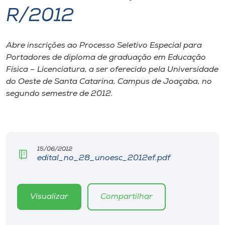
R/2012
I.nova
Abre inscrições ao Processo Seletivo Especial para
Diplomados
Portadores de diploma de graduação em Educação
Física – Licenciatura, a ser oferecido pela Universidade
Cultura
do Oeste de Santa Catarina, Campus de Joaçaba, no
segundo semestre de 2012.
CPA
Biblioteca
15/06/2012
edital_no_28_unoesc_2012ef.pdf
Editora
Visualizar
Compartilhar
Rádio