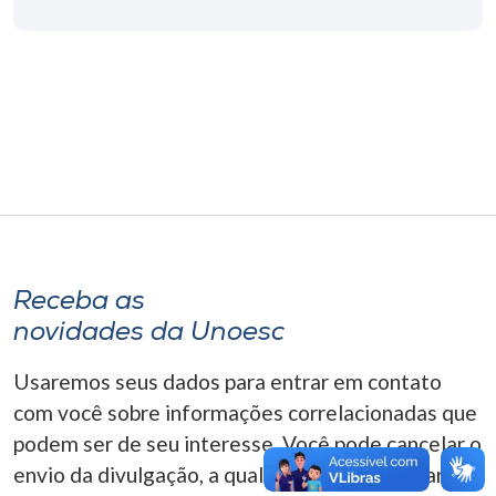
Museu
Unoesc
Store
Selecione
o idioma
Receba as
A+
novidades da Unoesc
A-
Usaremos seus dados para entrar em contato
com você sobre informações correlacionadas que
podem ser de seu interesse. Você pode cancelar o
envio da divulgação, a qualquer momento. Para