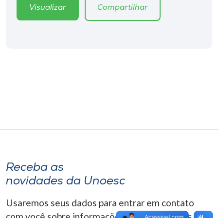
Museu
Visualizar
Compartilhar
Unoesc
Store
Selecione
o idioma
A+
A-
Receba as
novidades da Unoesc
Usaremos seus dados para entrar em contato
com você sobre informações correlacionadas que