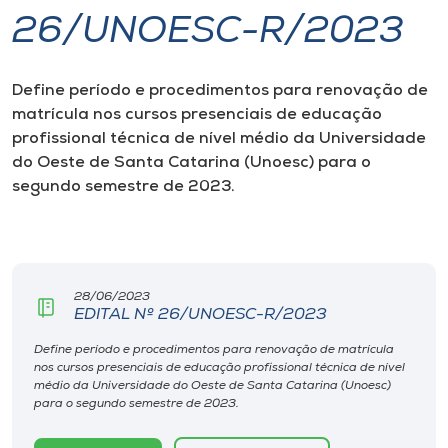
26/UNOESC-R/2023
I.nova
Define período e procedimentos para
renovação de
Diplomados
matrícula nos cursos
prese
nciais de educação
profissional técnica de nível médio da
Universidade
Cultura
do Oeste de Santa Catarina (Unoesc) para o
segundo semestre de 2023.
CPA
Biblioteca
28/06/2023
EDITAL Nº 26/UNOESC-R/2023
Editora
Define período e procedimentos para renovação de matrícula
nos cursos presenciais de educação profissional técnica de nível
médio da Universidade do Oeste de Santa Catarina (Unoesc)
Rádio
para o segundo semestre de 2023.