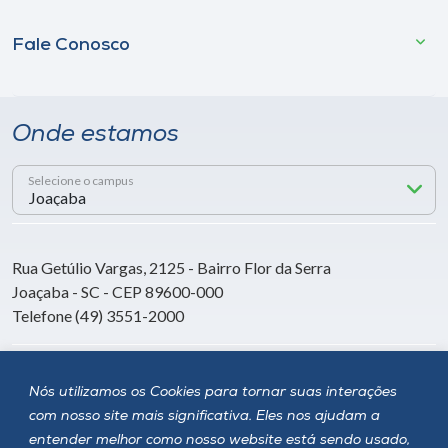
Fale Conosco
Onde estamos
Selecione o campus
Rua Getúlio Vargas, 2125 - Bairro Flor da Serra
Joaçaba - SC - CEP 89600-000
Telefone (49) 3551-2000
Siga a Unoesc
Nós utilizamos os Cookies para tornar suas interações
com nosso site mais significativa. Eles nos ajudam a
entender melhor como nosso website está sendo usado,