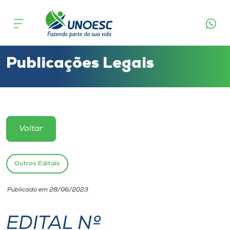
Cursos
Onde estamos
Publicações Legais
Pesquisa
Atendimento ao Estudante
Voltar
Portal de Ensino
Outros Editais
A
Publicado em 28/06/2023
Unoesc
EDITAL Nº
Internacionalização