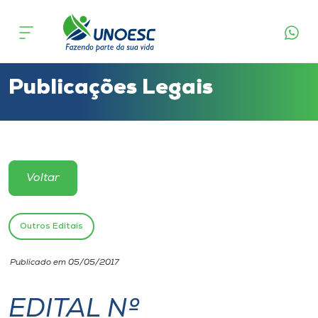
Cursos
Onde estamos
Publicações Legais
Pesquisa
Atendimento ao Estudante
Voltar
Portal de Ensino
Outros Editais
A
Publicado em 05/05/2017
Unoesc
EDITAL Nº
Internacionalização