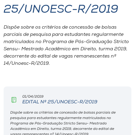
25/UNOESC-R/2019
I.nova
Dispõe sobre os critérios de concessão de bolsas
Diplomados
parciais de pesquisa para estudantes regularmente
matriculados no Programa de Pós-Graduação Stricto
Cultura
Sensu- Mestrado Acadêmico em Direito, turma 2019,
decorrente do edital de vagas remanescentes nº
14/Unoesc-R/2019.
CPA
Biblioteca
01/04/2019
Editora
EDITAL Nº 25/UNOESC-R/2019
Dispõe sobre os critérios de concessão de bolsas parciais de
pesquisa para estudantes regularmente matriculados no
Rádio
Programa de Pós-Graduação Stricto Sensu- Mestrado
Acadêmico em Direito, turma 2019, decorrente do edital de
vagas remanescentes nº 14/Unoesc-R/2019.