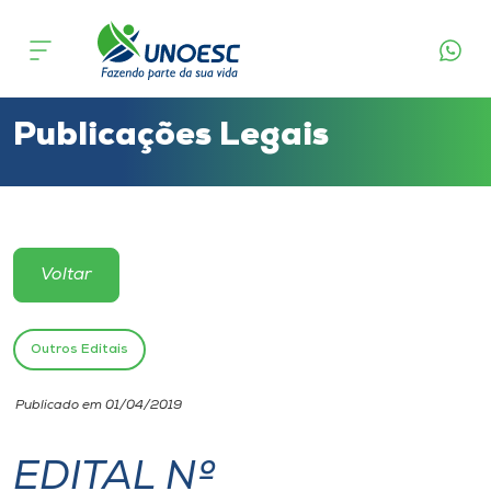
Cursos
Onde estamos
Publicações Legais
Pesquisa
Atendimento ao Estudante
Voltar
Portal de Ensino
Outros Editais
A
Publicado em 01/04/2019
Unoesc
EDITAL Nº
Internacionalização