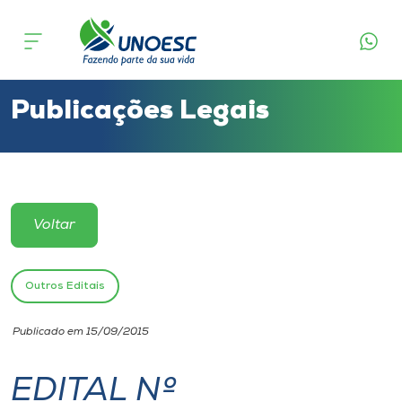
Cursos
Onde estamos
Publicações Legais
Pesquisa
Atendimento ao Estudante
Voltar
Portal de Ensino
Outros Editais
A
Publicado em 15/09/2015
Unoesc
EDITAL Nº
Internacionalização