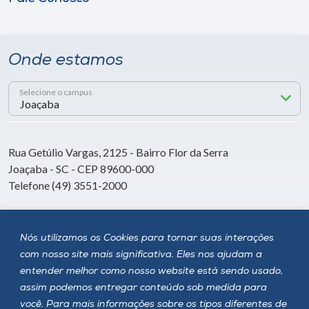
Onde estamos
Selecione o campus
Rua Getúlio Vargas, 2125 - Bairro Flor da Serra
Joaçaba - SC - CEP 89600-000
Telefone (49) 3551-2000
Siga a Unoesc
Nós utilizamos os Cookies para tornar suas interações
com nosso site mais significativa. Eles nos ajudam a
entender melhor como nosso website está sendo usado,
assim podemos entregar conteúdo sob medida para
você. Para mais informações sobre os tipos diferentes de