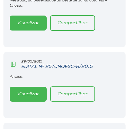
Mestrado, da Universidade do Oeste de Santa Catarina –
Museu
Unoesc.
Unoesc
Visualizar
Compartilhar
Store
Selecione
o idioma
29/05/2015
EDITAL Nº 25/UNOESC-R/2015
Anexos.
A+
A-
Visualizar
Compartilhar