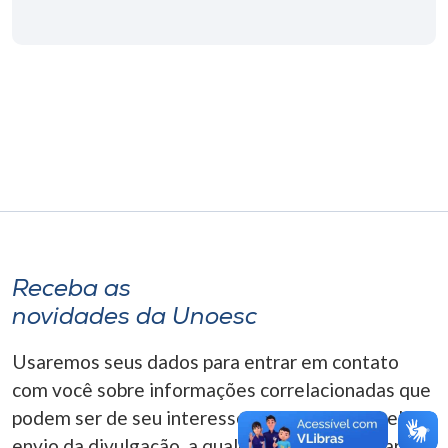
Museu
Unoesc
Store
Selecione
o idioma
Receba as
A+
novidades da Unoesc
A-
Usaremos seus dados para entrar em contato
com você sobre informações correlacionadas que
podem ser de seu interesse. Você pode cancelar o
envio da divulgação, a qualquer momento. Para