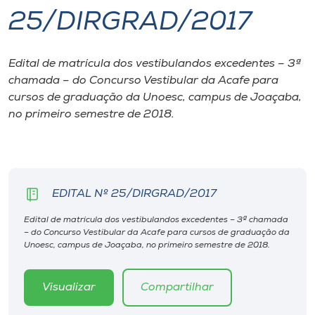
25/DIRGRAD/2017
I.nova
Edital de matrícula dos vestibulandos excedentes – 3ª
Diplomados
chamada – do Concurso Vestibular da Acafe para
cursos de graduação da Unoesc, campus de Joaçaba,
Cultura
no primeiro semestre de 2018.
CPA
EDITAL Nº 25/DIRGRAD/2017
Biblioteca
Edital de matrícula dos vestibulandos excedentes – 3ª chamada
– do Concurso Vestibular da Acafe para cursos de graduação da
Editora
Unoesc, campus de Joaçaba, no primeiro semestre de 2018.
Rádio
Visualizar
Compartilhar