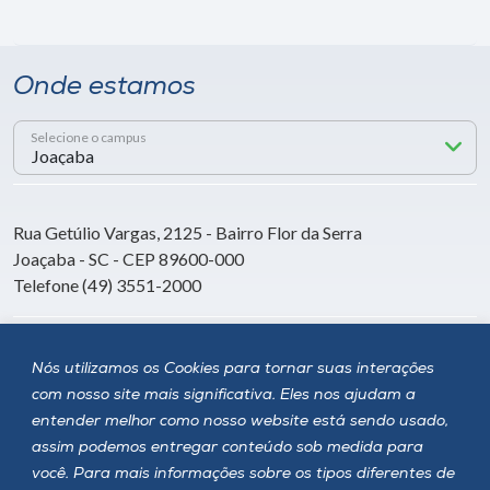
Onde estamos
Selecione o campus
Rua Getúlio Vargas, 2125 - Bairro Flor da Serra
Joaçaba - SC - CEP 89600-000
Telefone (49) 3551-2000
Siga a Unoesc
Nós utilizamos os Cookies para tornar suas interações
com nosso site mais significativa. Eles nos ajudam a
entender melhor como nosso website está sendo usado,
assim podemos entregar conteúdo sob medida para
você. Para mais informações sobre os tipos diferentes de