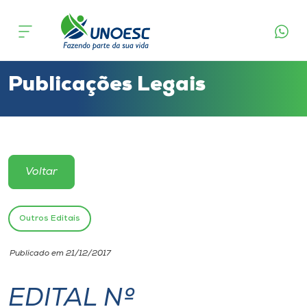
Cursos
Onde estamos
Publicações Legais
Pesquisa
Atendimento ao Estudante
Voltar
Portal de Ensino
Outros Editais
A
Publicado em 21/12/2017
Unoesc
EDITAL Nº
Internacionalização