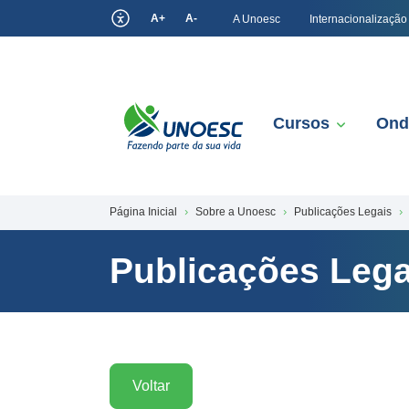
A+
A-
A Unoesc
Internacionalização
Cursos
Ond
Página Inicial
Sobre a Unoesc
Publicações Legais
Publicações Lega
Voltar