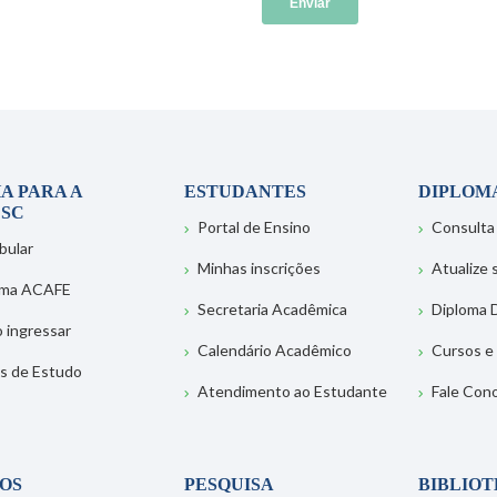
A PARA A
ESTUDANTES
DIPLOM
SC
Portal de Ensino
Consulta
bular
Minhas inscrições
Atualize
ema ACAFE
Secretaria Acadêmica
Diploma D
 ingressar
Calendário Acadêmico
Cursos e
s de Estudo
Atendimento ao Estudante
Fale Con
OS
PESQUISA
BIBLIO