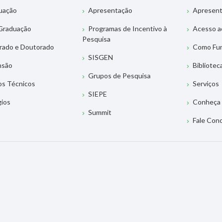
uação
Apresentação
Apresen
Graduação
Programas de Incentivo à
Acesso a
Pesquisa
rado e Doutorado
Como Fu
SISGEN
nsão
Bibliotec
Grupos de Pesquisa
os Técnicos
Serviços
SIEPE
gios
Conheça 
Summit
Fale Con