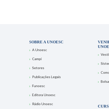
SOBRE A UNOESC
VENH
UNOE
A Unoesc
Vesti
Campi
Sist
Setores
Como
Publicações Legais
Bolsa
Funoesc
Editora Unoesc
Rádio Unoesc
CURS