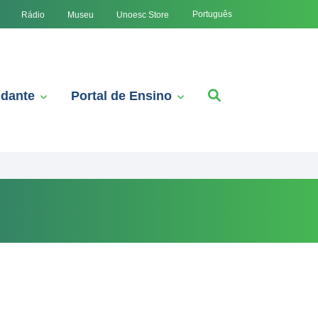
Português
Rádio
Museu
Unoesc Store
udante
Portal de Ensino