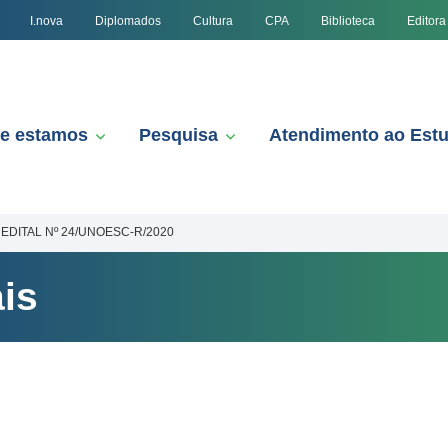
I.nova
Diplomados
Cultura
CPA
Biblioteca
Editora
e estamos
Pesquisa
Atendimento ao Est
EDITAL Nº 24/UNOESC-R/2020
is