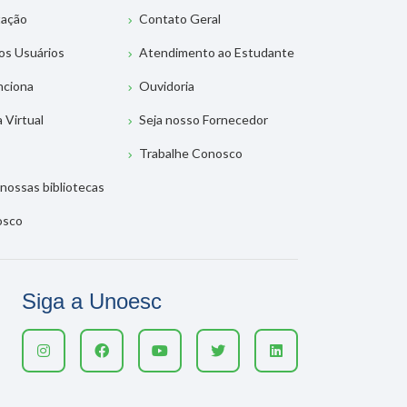
tação
Contato Geral
os Usuários
Atendimento ao Estudante
nciona
Ouvidoria
a Virtual
Seja nosso Fornecedor
Trabalhe Conosco
nossas bibliotecas
osco
Siga a Unoesc