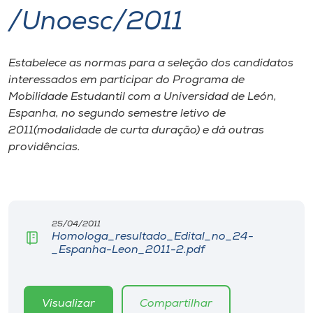
/Unoesc/2011
I.nova
Estabelece as normas para a seleção dos candidatos
Diplomados
interessados em participar do Programa de
Mobilidade Estudantil com a Universidad de León,
Cultura
Espanha, no segundo semestre letivo de
2011(modalidade de curta duração) e dá outras
providências.
CPA
Biblioteca
25/04/2011
Editora
Homologa_resultado_Edital_no_24-
_Espanha-Leon_2011-2.pdf
Rádio
Visualizar
Compartilhar