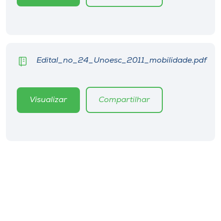
Museu
Unoesc
Store
Edital_no_24_Unoesc_2011_mobilidade.pdf
Selecione
Visualizar
Compartilhar
o idioma
A+
A-