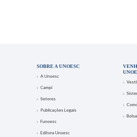
SOBRE A UNOESC
VENH
UNOE
A Unoesc
Vesti
Campi
Sist
Setores
Como
Publicações Legais
Bolsa
Funoesc
Editora Unoesc