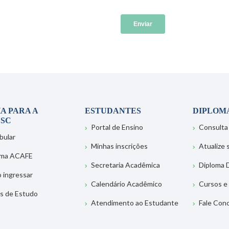
A PARA A
ESTUDANTES
DIPLOM
SC
Portal de Ensino
Consulta
bular
Minhas inscrições
Atualize
ema ACAFE
Secretaria Acadêmica
Diploma D
 ingressar
Calendário Acadêmico
Cursos e
s de Estudo
Atendimento ao Estudante
Fale Con