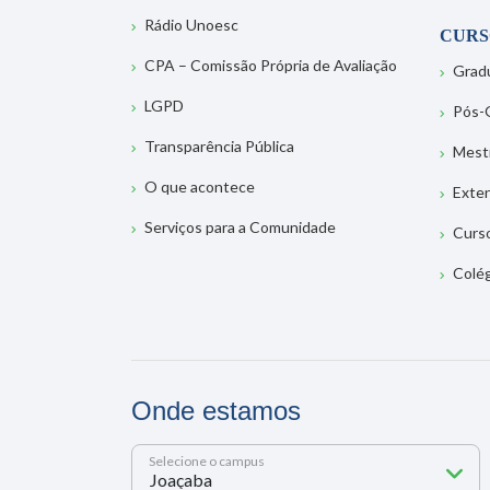
Rádio Unoesc
CURS
CPA – Comissão Própria de Avaliação
Grad
LGPD
Pós-
Transparência Pública
Mest
O que acontece
Exte
Serviços para a Comunidade
Curs
Colé
Onde estamos
Selecione o campus