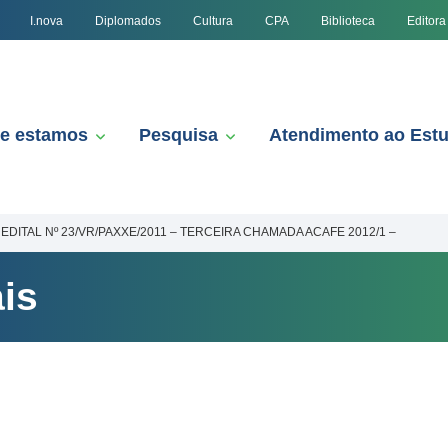
I.nova
Diplomados
Cultura
CPA
Biblioteca
Editora
e estamos
Pesquisa
Atendimento ao Est
EDITAL Nº 23/VR/PAXXE/2011 – TERCEIRA CHAMADA ACAFE 2012/1 –
is