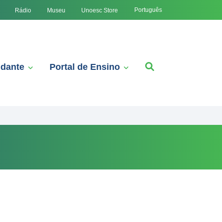
Português
Rádio
Museu
Unoesc Store
udante
Portal de Ensino