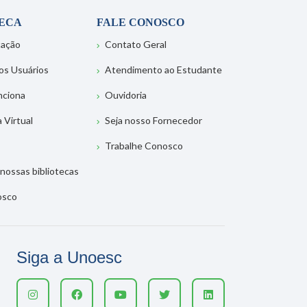
TECA
FALE CONOSCO
tação
Contato Geral
os Usuários
Atendimento ao Estudante
nciona
Ouvidoria
a Virtual
Seja nosso Fornecedor
Trabalhe Conosco
nossas bibliotecas
osco
Siga a Unoesc