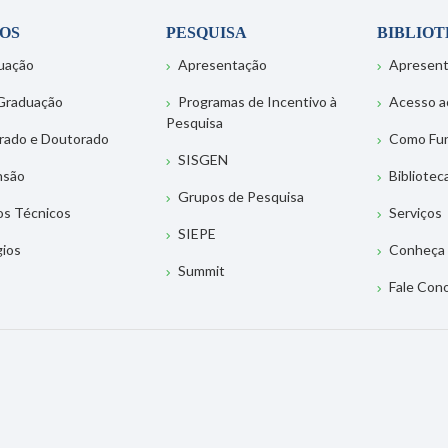
OS
PESQUISA
BIBLIO
uação
Apresentação
Apresen
Graduação
Programas de Incentivo à
Acesso a
Pesquisa
rado e Doutorado
Como Fu
SISGEN
nsão
Bibliotec
Grupos de Pesquisa
os Técnicos
Serviços
SIEPE
gios
Conheça 
Summit
Fale Con