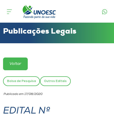
Cursos
Onde estamos
Publicações Legais
Pesquisa
Atendimento ao Estudante
Voltar
Portal de Ensino
Bolsa de Pesquisa
Outros Editais
A
Publicado em 17/08/2020
Unoesc
EDITAL Nº
Internacionalização