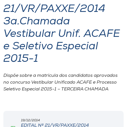
21/VR/PAXXE/2014
I.nova
3a.Chamada
Diplomados
Vestibular Unif. ACAFE
e Seletivo Especial
Cultura
2015-1
CPA
Dispõe sobre a matrícula dos candidatos aprovados
Biblioteca
no concurso Vestibular Unificado ACAFE e Processo
Seletivo Especial 2015-1 – TERCEIRA CHAMADA
Editora
Rádio
19/12/2014
EDITAL Nº 21/VR/PAXXE/2014