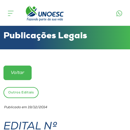
Cursos
Onde estamos
Publicações Legais
Pesquisa
Atendimento ao Estudante
Voltar
Portal de Ensino
Outros Editais
A
Publicado em 19/12/2014
Unoesc
EDITAL Nº
Internacionalização