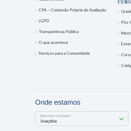
CURS
CPA – Comissão Própria de Avaliação
Grad
LGPD
Pós-
Transparência Pública
Mest
O que acontece
Exte
Serviços para a Comunidade
Curs
Colé
Onde estamos
Selecione o campus