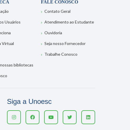
TECA
FALE CONOSCO
tação
Contato Geral
os Usuários
Atendimento ao Estudante
nciona
Ouvidoria
a Virtual
Seja nosso Fornecedor
Trabalhe Conosco
nossas bibliotecas
osco
Siga a Unoesc