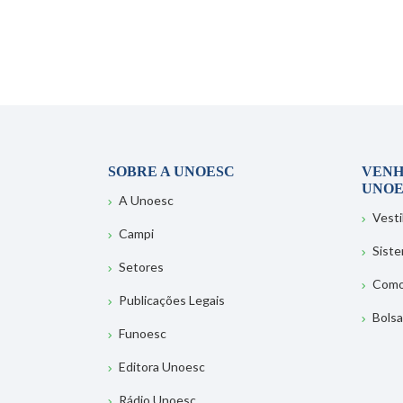
SOBRE A UNOESC
VENH
UNOE
A Unoesc
Vesti
Campi
Sist
Setores
Como
Publicações Legais
Bolsa
Funoesc
Editora Unoesc
Rádio Unoesc