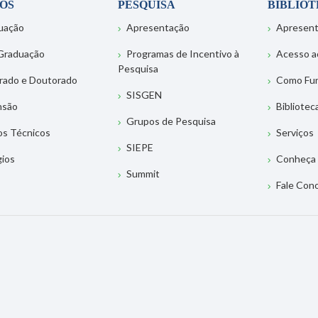
OS
PESQUISA
BIBLIO
uação
Apresentação
Apresen
Graduação
Programas de Incentivo à
Acesso a
Pesquisa
rado e Doutorado
Como Fu
SISGEN
nsão
Bibliotec
Grupos de Pesquisa
os Técnicos
Serviços
SIEPE
gios
Conheça 
Summit
Fale Con