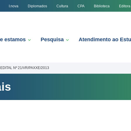
I.nova
Diplomados
Cultura
CPA
Biblioteca
Editora
e estamos
Pesquisa
Atendimento ao Est
EDITAL Nº 21/VR/PAXXE/2013
is