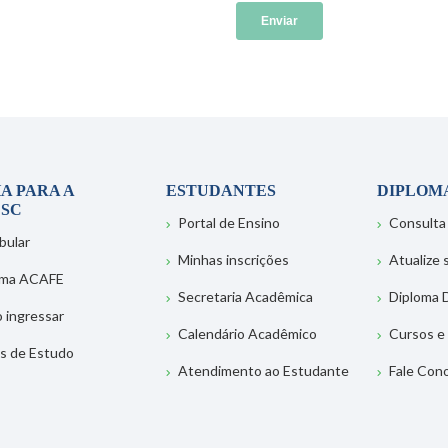
A PARA A
ESTUDANTES
DIPLOM
SC
Portal de Ensino
Consulta
bular
Minhas inscrições
Atualize
ema ACAFE
Secretaria Acadêmica
Diploma D
 ingressar
Calendário Acadêmico
Cursos e
s de Estudo
Atendimento ao Estudante
Fale Con