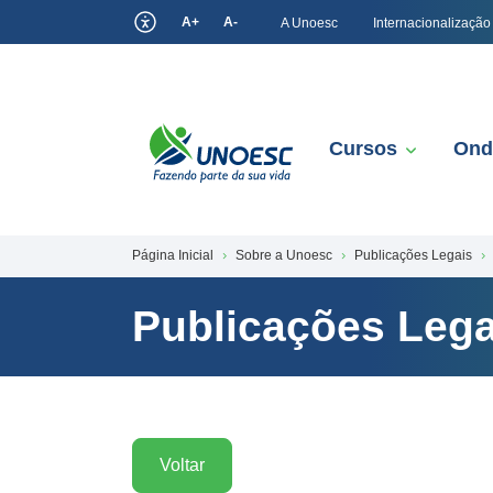
A+
A-
A Unoesc
Internacionalização
Cursos
Ond
Página Inicial
Sobre a Unoesc
Publicações Legais
Publicações Lega
Voltar