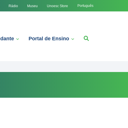
Português
Rádio
Museu
Unoesc Store
udante
Portal de Ensino