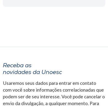
Museu
Unoesc
Store
Selecione
o idioma
Receba as
A+
novidades da Unoesc
A-
Usaremos seus dados para entrar em contato
com você sobre informações correlacionadas que
podem ser de seu interesse. Você pode cancelar o
envio da divulgação, a qualquer momento. Para