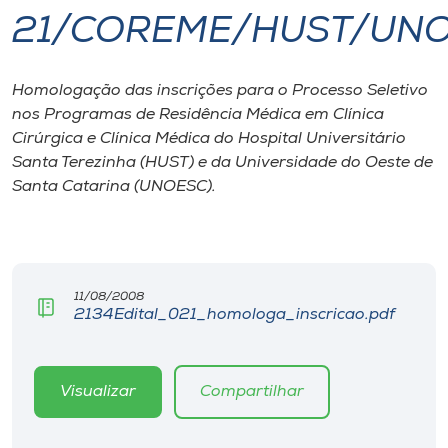
21/COREME/HUST/UN
I.nova
Homologação das inscrições para o Processo Seletivo
Diplomados
nos Programas de Residência Médica em Clínica
Cirúrgica e Clínica Médica do Hospital Universitário
Cultura
Santa Terezinha (HUST) e da Universidade do Oeste de
Santa Catarina (UNOESC).
CPA
Biblioteca
11/08/2008
2134Edital_021_homologa_inscricao.pdf
Editora
Visualizar
Compartilhar
Rádio