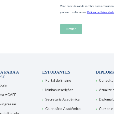
A PARA A
ESTUDANTES
DIPLOM
SC
Portal de Ensino
Consulta
bular
Minhas inscrições
Atualize
ema ACAFE
Secretaria Acadêmica
Diploma D
 ingressar
Calendário Acadêmico
Cursos e
s de Estudo