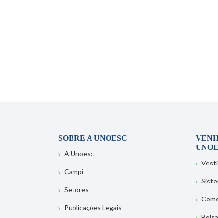
SOBRE A UNOESC
VENH
UNOE
A Unoesc
Vesti
Campi
Sist
Setores
Como
Publicações Legais
Bolsa