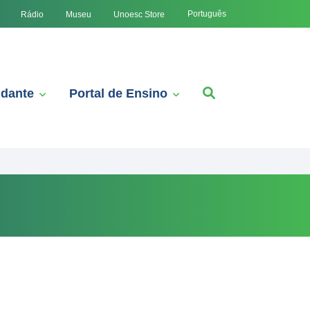
Português
Rádio
Museu
Unoesc Store
udante
Portal de Ensino