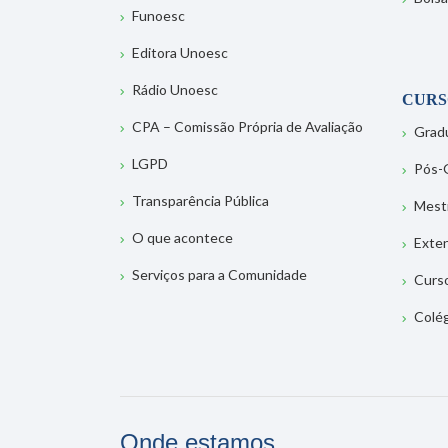
Funoesc
Editora Unoesc
Rádio Unoesc
CURS
CPA – Comissão Própria de Avaliação
Grad
LGPD
Pós-
Transparência Pública
Mest
O que acontece
Exte
Serviços para a Comunidade
Curs
Colé
Onde estamos