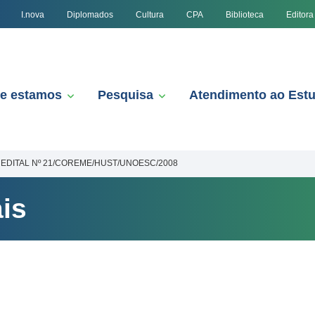
I.nova
Diplomados
Cultura
CPA
Biblioteca
Editora
e estamos
Pesquisa
Atendimento ao Est
EDITAL Nº 21/COREME/HUST/UNOESC/2008
is