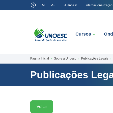
A+
A-
A Unoesc
Internacionalização
Cursos
Ond
Página Inicial
Sobre a Unoesc
Publicações Legais
Publicações Lega
Voltar