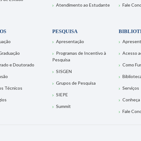
Atendimento ao Estudante
Fale Con
OS
PESQUISA
BIBLIO
uação
Apresentação
Apresen
Graduação
Programas de Incentivo à
Acesso a
Pesquisa
rado e Doutorado
Como Fu
SISGEN
nsão
Bibliotec
Grupos de Pesquisa
os Técnicos
Serviços
SIEPE
gios
Conheça 
Summit
Fale Con