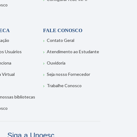
osco
TECA
FALE CONOSCO
tação
Contato Geral
os Usuários
Atendimento ao Estudante
nciona
Ouvidoria
a Virtual
Seja nosso Fornecedor
Trabalhe Conosco
nossas bibliotecas
osco
Siga a Unoesc