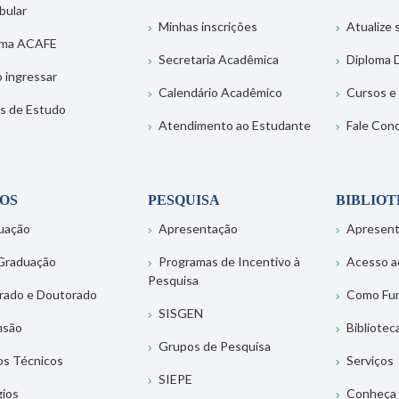
bular
Minhas inscrições
Atualize
ema ACAFE
Secretaria Acadêmica
Diploma D
 ingressar
Calendário Acadêmico
Cursos e
s de Estudo
Atendimento ao Estudante
Fale Con
OS
PESQUISA
BIBLIO
uação
Apresentação
Apresen
Graduação
Programas de Incentivo à
Acesso a
Pesquisa
rado e Doutorado
Como Fu
SISGEN
nsão
Bibliotec
Grupos de Pesquisa
os Técnicos
Serviços
SIEPE
gios
Conheça 