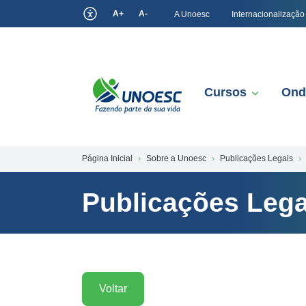
A+
A-
A Unoesc
Internacionalização
Cursos
Ond
Página Inicial
Sobre a Unoesc
Publicações Legais
Publicações Lega
Voltar