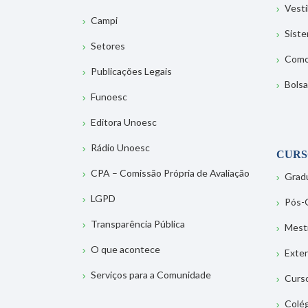
Vesti
Campi
Sist
Setores
Como
Publicações Legais
Bolsa
Funoesc
Editora Unoesc
Rádio Unoesc
CURS
CPA – Comissão Própria de Avaliação
Grad
LGPD
Pós-
Transparência Pública
Mest
O que acontece
Exte
Serviços para a Comunidade
Curs
Colé