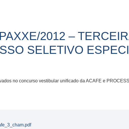
R/PAXXE/2012 – TERCE
SO SELETIVO ESPECIA
provados no concurso vestibular unificado da ACAFE e PRO
afe_3_cham.pdf