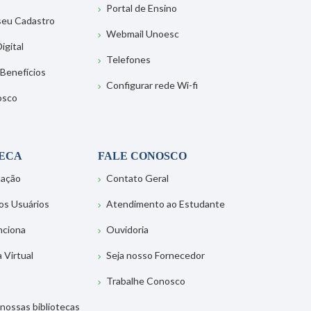
Portal de Ensino
 seu Cadastro
Webmail Unoesc
igital
Telefones
 Benefícios
Configurar rede Wi-fi
osco
TECA
FALE CONOSCO
tação
Contato Geral
os Usuários
Atendimento ao Estudante
nciona
Ouvidoria
a Virtual
Seja nosso Fornecedor
Trabalhe Conosco
nossas bibliotecas