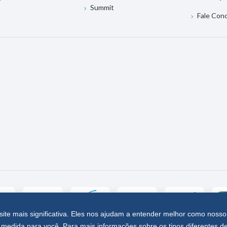
Summit
Fale Con
site mais significativa. Eles nos ajudam a entender melhor como nosso
medida para você. Para mais informações sobre os tipos diferentes d