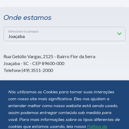
Onde estamos
Selecione o campus
Rua Getúlio Vargas, 2125 - Bairro Flor da Serra
Joaçaba - SC - CEP 89600-000
Telefone (49) 3551-2000
Siga a Unoesc
Nós utilizamos os Cookies para tornar suas interações
com nosso site mais significativa. Eles nos ajudam a
entender melhor como nosso website está sendo usado,
assim podemos entregar conteúdo sob medida para
você. Para mais informações sobre os tipos diferentes de
cookies que estamos usando, leia nossa
Política de