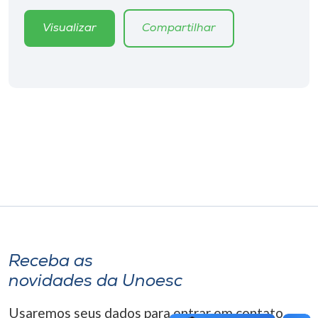
Museu
Visualizar
Compartilhar
Unoesc
Store
Selecione
o idioma
A+
A-
Receba as
novidades da Unoesc
Usaremos seus dados para entrar em contato