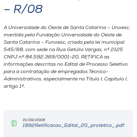
– R/08
I.nova
A Universidade do Oeste de Santa Catarina – Unoesc,
Diplomados
mantida pela Fundação Universidade do Oeste de
Santa Catarina – Funoesc, criada pela lei municipal
Cultura
545/68, com sede na Rua Getúlio Vargas, nº 2125
CNPJ nº 84.592.369/0001-20, RETIFICA as
informações descritas no Edital de Processo Seletivo
CPA
para a contratação de empregados Técnico-
Administrativos, especialmente no Titulo I, Capítulo I,
Biblioteca
artigo 1º.
Editora
15/09/2008
Rádio
1992Retificacao_Edital_20_protetico_.pdf