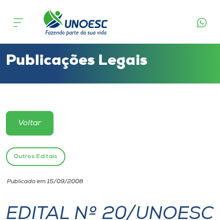
Cursos
Onde estamos
Publicações Legais
Pesquisa
Atendimento ao Estudante
Voltar
Portal de Ensino
Outros Editais
A
Publicado em 15/09/2008
Unoesc
EDITAL Nº 20/UNOESC
Internacionalização