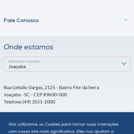
Fale Conosco
Onde estamos
Selecione o campus
Rua Getúlio Vargas, 2125 - Bairro Flor da Serra
Joaçaba - SC - CEP 89600-000
Telefone (49) 3551-2000
Siga a Unoesc
Nós utilizamos os Cookies para tornar suas interações
com nosso site mais significativa. Eles nos ajudam a