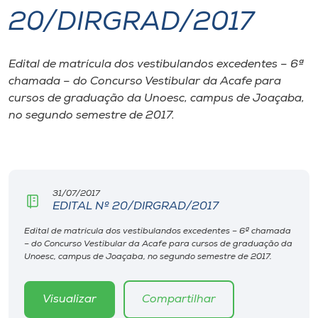
20/DIRGRAD/2017
I.nova
Edital de matrícula dos vestibulandos excedentes – 6ª
Diplomados
chamada – do Concurso Vestibular da Acafe para
cursos de graduação da Unoesc, campus de Joaçaba,
Cultura
no segundo semestre de 2017.
CPA
31/07/2017
Biblioteca
EDITAL Nº 20/DIRGRAD/2017
Edital de matrícula dos vestibulandos excedentes – 6ª chamada
Editora
– do Concurso Vestibular da Acafe para cursos de graduação da
Unoesc, campus de Joaçaba, no segundo semestre de 2017.
Rádio
Visualizar
Compartilhar