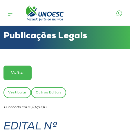
Cursos
Onde estamos
Publicações Legais
Pesquisa
Atendimento ao Estudante
Voltar
Portal de Ensino
Vestibular
Outros Editais
A
Publicado em 31/07/2017
Unoesc
EDITAL Nº
Internacionalização