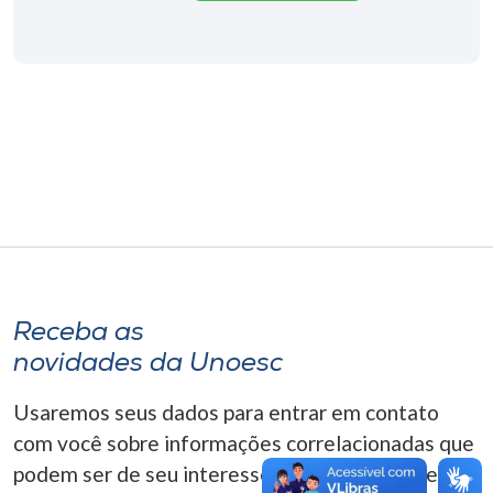
Museu
Unoesc
Store
Selecione
o idioma
A+
Receba as
A-
novidades da Unoesc
Usaremos seus dados para entrar em contato
com você sobre informações correlacionadas que
podem ser de seu interesse. Você pode cancelar o