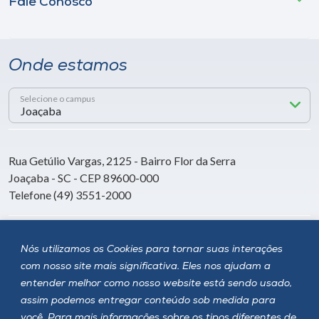
Fale Conosco
Onde estamos
Selecione o campus
Rua Getúlio Vargas, 2125 - Bairro Flor da Serra
Joaçaba - SC - CEP 89600-000
Telefone (49) 3551-2000
Siga a Unoesc
Nós utilizamos os Cookies para tornar suas interações
com nosso site mais significativa. Eles nos ajudam a
entender melhor como nosso website está sendo usado,
assim podemos entregar conteúdo sob medida para
você. Para mais informações sobre os tipos diferentes de