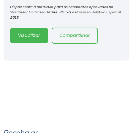
Museu
Dispõe sobre a matrícula para os candidatos aprovados no
Vestibular Unificado ACAFE 2015/1 e Processo Seletivo Especial
2015
Unoesc
Store
Visualizar
Compartilhar
Selecione
o idioma
A+
A-