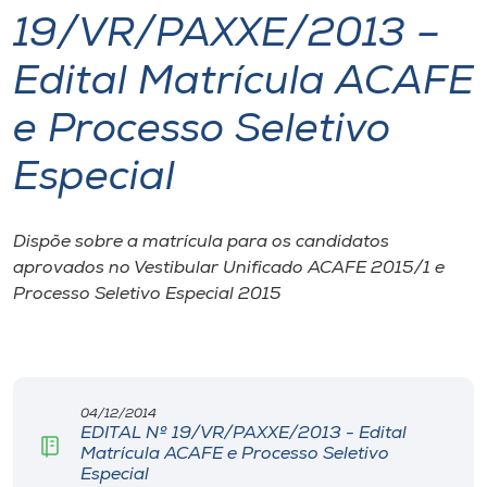
19/VR/PAXXE/2013 –
I.nova
Edital Matrícula ACAFE
Diplomados
e Processo Seletivo
Especial
Cultura
CPA
Dispõe sobre a matrícula para os candidatos
aprovados no Vestibular Unificado ACAFE 2015/1 e
Processo Seletivo Especial 2015
Biblioteca
Editora
04/12/2014
Rádio
EDITAL Nº 19/VR/PAXXE/2013 - Edital
Matrícula ACAFE e Processo Seletivo
Especial