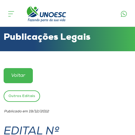
Cursos
Onde estamos
Publicações Legais
Pesquisa
Atendimento ao Estudante
Voltar
Portal de Ensino
Outros Editais
A
Publicado em 19/12/2012
Unoesc
EDITAL Nº
Internacionalização