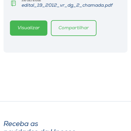
19/12/2012
Museu
edital_19_2012_vr_dg_2_chamada.pdf
Unoesc
Store
Visualizar
Compartilhar
Selecione
o idioma
A+
A-
Receba as