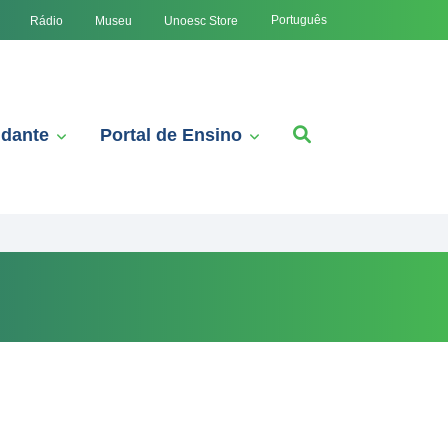
Português
Rádio
Museu
Unoesc Store
udante
Portal de Ensino