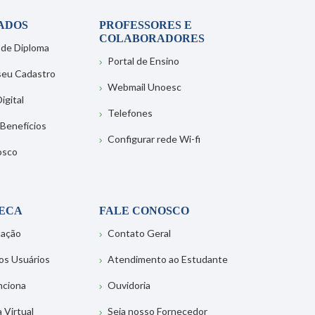
ADOS
PROFESSORES E
COLABORADORES
 de Diploma
Portal de Ensino
 seu Cadastro
Webmail Unoesc
igital
Telefones
 Benefícios
Configurar rede Wi-fi
osco
TECA
FALE CONOSCO
tação
Contato Geral
os Usuários
Atendimento ao Estudante
nciona
Ouvidoria
a Virtual
Seja nosso Fornecedor