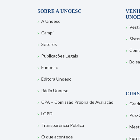
SOBRE A UNOESC
VENH
UNOE
A Unoesc
Vesti
Campi
Sist
Setores
Como
Publicações Legais
Bolsa
Funoesc
Editora Unoesc
Rádio Unoesc
CURS
CPA – Comissão Própria de Avaliação
Grad
LGPD
Pós-
Transparência Pública
Mest
O que acontece
Exte