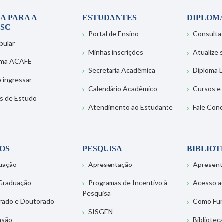
A PARA A
ESTUDANTES
DIPLOM
SC
Portal de Ensino
Consulta
bular
Minhas inscrições
Atualize
ema ACAFE
Secretaria Acadêmica
Diploma D
 ingressar
Calendário Acadêmico
Cursos e
s de Estudo
Atendimento ao Estudante
Fale Con
OS
PESQUISA
BIBLIO
uação
Apresentação
Apresen
Graduação
Programas de Incentivo à
Acesso a
Pesquisa
rado e Doutorado
Como Fu
SISGEN
nsão
Bibliotec