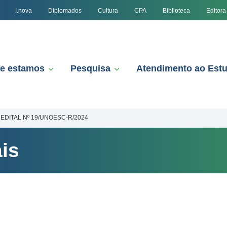
I.nova
Diplomados
Cultura
CPA
Biblioteca
Editora
e estamos
Pesquisa
Atendimento ao Est
EDITAL Nº 19/UNOESC-R/2024
is