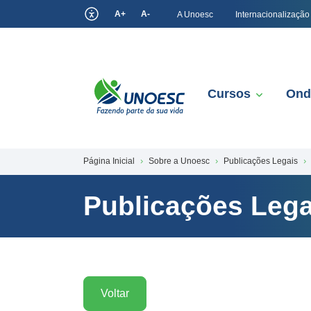
A+
A-
A Unoesc
Internacionalização
Cursos
Ond
Página Inicial
Sobre a Unoesc
Publicações Legais
Publicações Lega
Voltar