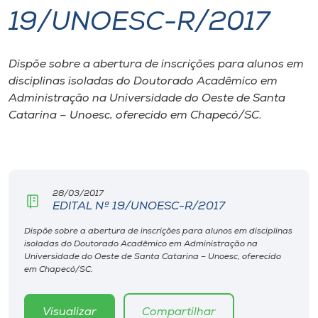
19/UNOESC-R/2017
I.nova
Dispõe sobre a abertura de inscrições para alunos em
Diplomados
disciplinas isoladas do Doutorado Acadêmico em
Administração na Universidade do Oeste de Santa
Cultura
Catarina – Unoesc, oferecido em Chapecó/SC.
CPA
28/03/2017
Biblioteca
EDITAL Nº 19/UNOESC-R/2017
Dispõe sobre a abertura de inscrições para alunos em disciplinas
Editora
isoladas do Doutorado Acadêmico em Administração na
Universidade do Oeste de Santa Catarina – Unoesc, oferecido
em Chapecó/SC.
Rádio
Visualizar
Compartilhar