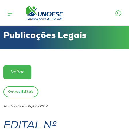
Cursos
Onde estamos
Publicações Legais
Pesquisa
Atendimento ao Estudante
Voltar
Portal de Ensino
Outros Editais
A
Publicado em 19/04/2017
Unoesc
EDITAL Nº
Internacionalização