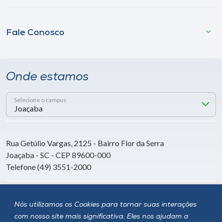
Fale Conosco
Onde estamos
Selecione o campus
Rua Getúlio Vargas, 2125 - Bairro Flor da Serra
Joaçaba - SC - CEP 89600-000
Telefone (49) 3551-2000
Siga a Unoesc
Nós utilizamos os Cookies para tornar suas interações
com nosso site mais significativa. Eles nos ajudam a