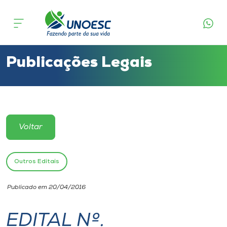
Cursos
Onde estamos
Publicações Legais
Pesquisa
Atendimento ao Estudante
Voltar
Portal de Ensino
Outros Editais
A
Publicado em 20/04/2016
Unoesc
EDITAL Nº.
Internacionalização