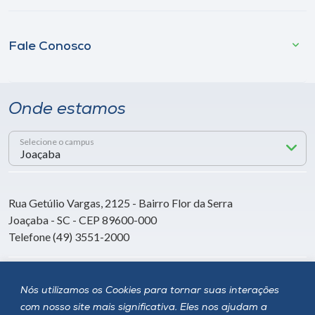
Fale Conosco
Onde estamos
Selecione o campus
Rua Getúlio Vargas, 2125 - Bairro Flor da Serra
Joaçaba - SC - CEP 89600-000
Telefone (49) 3551-2000
Siga a Unoesc
Nós utilizamos os Cookies para tornar suas interações
com nosso site mais significativa. Eles nos ajudam a