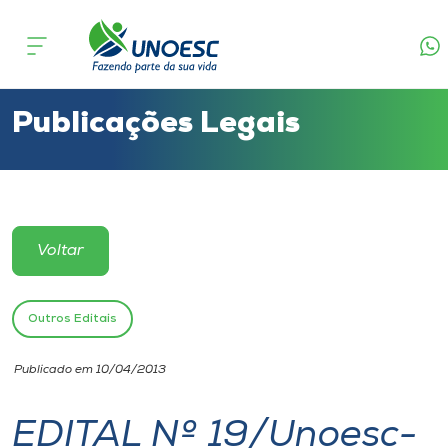
Cursos
Onde estamos
Publicações Legais
Pesquisa
Atendimento ao Estudante
Voltar
Portal de Ensino
Outros Editais
A
Publicado em 10/04/2013
Unoesc
EDITAL Nº 19/Unoesc-
Internacionalização