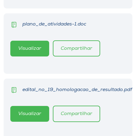
Museu
Unoesc
plano_de_atividades-1.doc
Store
Visualizar
Compartilhar
Selecione
o idioma
A+
edital_no_19_homologacao_de_resultado.pdf
A-
Visualizar
Compartilhar