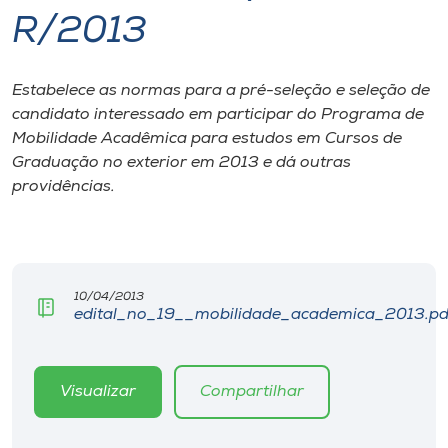
R/2013
I.nova
Estabelece as normas para a pré-seleção e seleção de
Diplomados
candidato interessado em participar do Programa de
Mobilidade Acadêmica para estudos em Cursos de
Cultura
Graduação no exterior em 2013 e dá outras
providências.
CPA
Biblioteca
10/04/2013
edital_no_19__mobilidade_academica_2013.pd
Editora
Visualizar
Compartilhar
Rádio