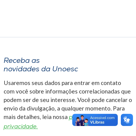
Museu
Unoesc
Store
Selecione
Receba as
o idioma
novidades da Unoesc
Usaremos seus dados para entrar em contato
A+
com você sobre informações correlacionadas que
A-
podem ser de seu interesse. Você pode cancelar o
envio da divulgação, a qualquer momento. Para
mais detalhes, leia nossa
política de
privacidade.