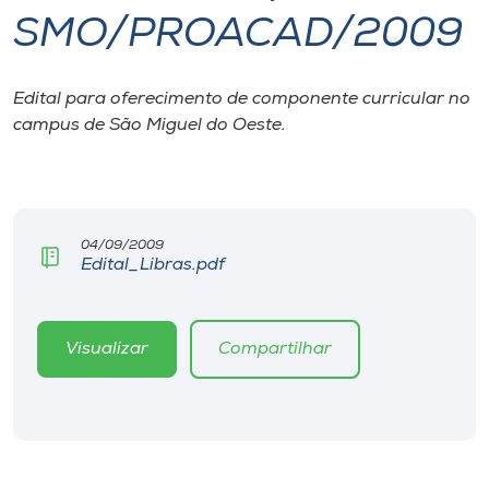
SMO/PROACAD/2009
I.nova
Edital para oferecimento de componente curricular no
Diplomados
campus de São Miguel do Oeste.
Cultura
CPA
04/09/2009
Edital_Libras.pdf
Biblioteca
Visualizar
Compartilhar
Editora
Rádio