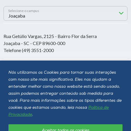
Selecione o campus
Rua Getúlio Vargas, 2125 - Bairro Flor da Serra
Joaçaba - SC - CEP 89600-000
Telefone (49) 3551-2000
Siga a Unoesc
Nós utilizamos os Cookies para tornar suas interações
com nosso site mais significativa. Eles nos ajudam a
entender melhor como nosso website está sendo usado,
assim podemos entregar conteúdo sob medida para
você. Para mais informações sobre os tipos diferentes de
cookies que estamos usando, leia nossa
Política de
Privacidade
.
Aceitar todos os cookies