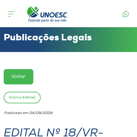
Cursos
Onde estamos
Publicações Legais
Pesquisa
Atendimento ao Estudante
Voltar
Portal de Ensino
Outros Editais
A
Publicado em 04/09/2009
Unoesc
EDITAL Nº 18/VR-
Internacionalização