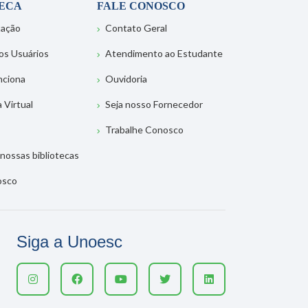
TECA
FALE CONOSCO
tação
Contato Geral
os Usuários
Atendimento ao Estudante
nciona
Ouvidoria
a Virtual
Seja nosso Fornecedor
Trabalhe Conosco
nossas bibliotecas
osco
Siga a Unoesc