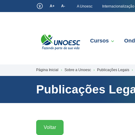
A+
A-
A Unoesc
Internacionalização
Cursos
Ond
Página Inicial
Sobre a Unoesc
Publicações Legais
Publicações Lega
Voltar