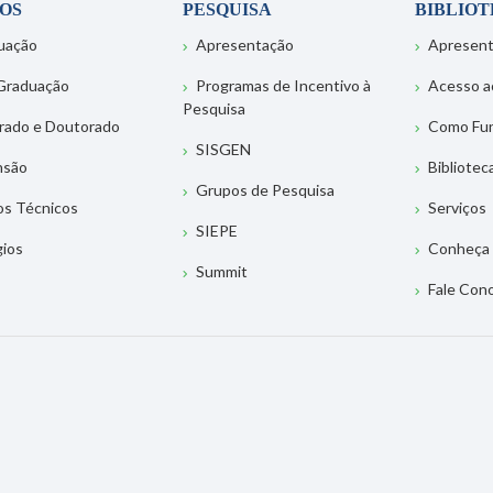
OS
PESQUISA
BIBLIO
uação
Apresentação
Apresen
Graduação
Programas de Incentivo à
Acesso a
Pesquisa
rado e Doutorado
Como Fu
SISGEN
nsão
Bibliotec
Grupos de Pesquisa
os Técnicos
Serviços
SIEPE
gios
Conheça 
Summit
Fale Con