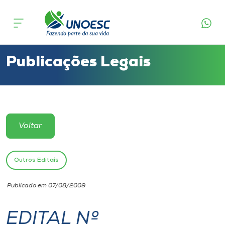
Cursos
Onde estamos
Publicações Legais
Pesquisa
Atendimento ao Estudante
Voltar
Portal de Ensino
Outros Editais
A
Publicado em 07/08/2009
Unoesc
EDITAL Nº
Internacionalização