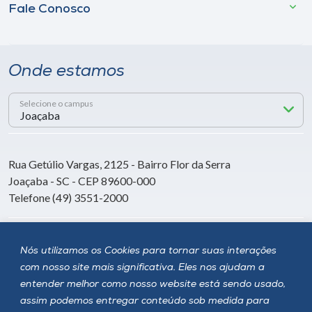
Fale Conosco
Onde estamos
Selecione o campus
Rua Getúlio Vargas, 2125 - Bairro Flor da Serra
Joaçaba - SC - CEP 89600-000
Telefone (49) 3551-2000
Siga a Unoesc
Nós utilizamos os Cookies para tornar suas interações
com nosso site mais significativa. Eles nos ajudam a
entender melhor como nosso website está sendo usado,
assim podemos entregar conteúdo sob medida para