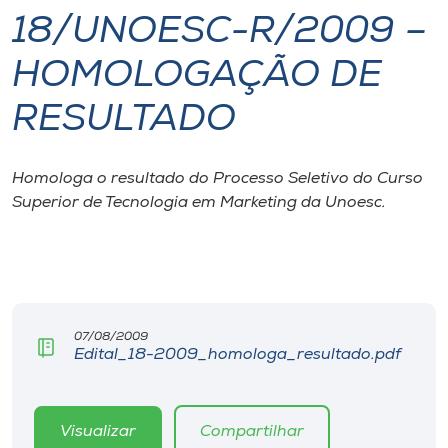
18/UNOESC-R/2009 –
I.nova
HOMOLOGAÇÃO DE
Diplomados
RESULTADO
Cultura
Homologa o resultado do Processo Seletivo do Curso
Superior de Tecnologia em Marketing da Unoesc.
CPA
Biblioteca
Editora
07/08/2009
Edital_18-2009_homologa_resultado.pdf
Rádio
Visualizar
Compartilhar