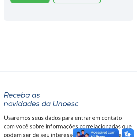
Museu
Unoesc
Store
Selecione
o idioma
A+
Receba as
A-
novidades da Unoesc
Usaremos seus dados para entrar em contato
com você sobre informações correlacionadas que
podem ser de seu interesse. Você pode cancelar o