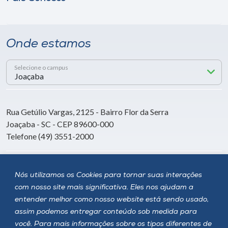
Onde estamos
Selecione o campus
Rua Getúlio Vargas, 2125 - Bairro Flor da Serra
Joaçaba - SC - CEP 89600-000
Telefone (49) 3551-2000
Siga a Unoesc
Nós utilizamos os Cookies para tornar suas interações
com nosso site mais significativa. Eles nos ajudam a
entender melhor como nosso website está sendo usado,
assim podemos entregar conteúdo sob medida para
você. Para mais informações sobre os tipos diferentes de