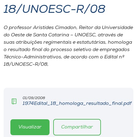
18/UNOESC-R/08
I.nova
O professor Aristides Cimadon, Reitor da Universidade
Diplomados
do Oeste de Santa Catarina – UNOESC, através de
suas atribuições regimentais e estatutárias, homologa
Cultura
o resultado final do processo seletivo de empregados
Técnico-Administrativos, de acordo com o Edital nº
18/UNOESC-R/08,
CPA
Biblioteca
01/09/2008
Editora
1974Edital_18_homologa_resultado_final.pdf
Rádio
Visualizar
Compartilhar