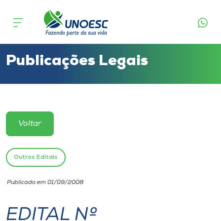
Cursos
Onde estamos
Publicações Legais
Pesquisa
Atendimento ao Estudante
Voltar
Portal de Ensino
Outros Editais
A
Publicado em 01/09/2008
Unoesc
EDITAL Nº
Internacionalização