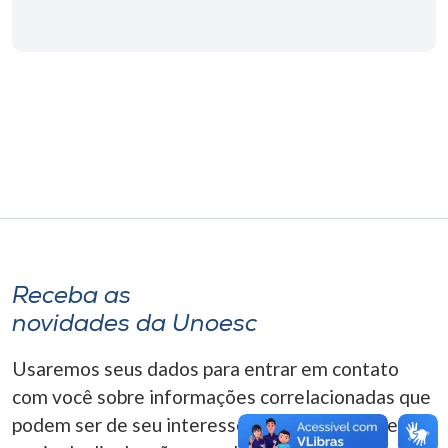
Museu
Unoesc
Store
Selecione
o idioma
Receba as
A+
A-
novidades da Unoesc
Usaremos seus dados para entrar em contato
com você sobre informações correlacionadas que
podem ser de seu interesse. Você pode cancelar o