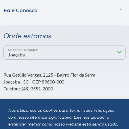
Fale Conosco
Onde estamos
Selecione o campus
Rua Getúlio Vargas, 2125 - Bairro Flor da Serra
Joaçaba - SC - CEP 89600-000
Telefone (49) 3551-2000
Siga a Unoesc
Nós utilizamos os Cookies para tornar suas interações
com nosso site mais significativa. Eles nos ajudam a
entender melhor como nosso website está sendo usado,