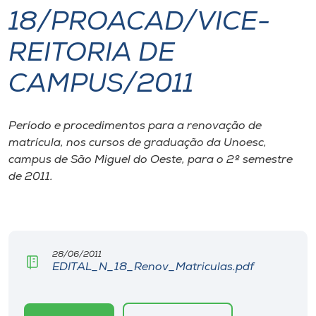
18/PROACAD/VICE-
I.nova
REITORIA DE
Diplomados
CAMPUS/2011
Cultura
Período e procedimentos para a renovação de
matrícula, nos cursos de graduação da Unoesc,
CPA
campus de São Miguel do Oeste, para o 2º semestre
de 2011.
Biblioteca
Editora
28/06/2011
EDITAL_N_18_Renov_Matriculas.pdf
Rádio