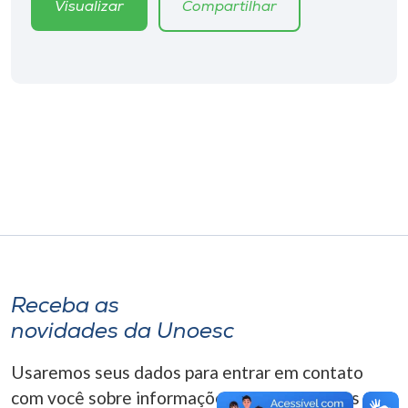
Visualizar
Compartilhar
Museu
Unoesc
Store
Selecione
o idioma
A+
A-
Receba as
novidades da Unoesc
Usaremos seus dados para entrar em contato
com você sobre informações correlacionadas que