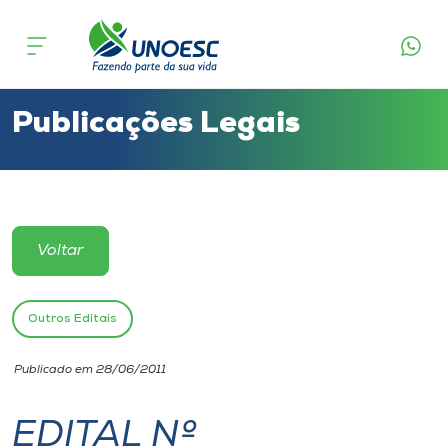
Cursos
Onde estamos
Publicações Legais
Pesquisa
Atendimento ao Estudante
Voltar
Portal de Ensino
Outros Editais
A
Publicado em 28/06/2011
Unoesc
EDITAL Nº
Internacionalização