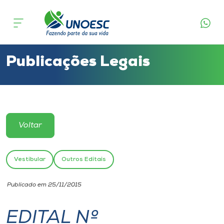
Cursos
Onde estamos
Publicações Legais
Pesquisa
Atendimento ao Estudante
Voltar
Portal de Ensino
Vestibular
Outros Editais
A
Publicado em 25/11/2015
Unoesc
EDITAL Nº
Internacionalização