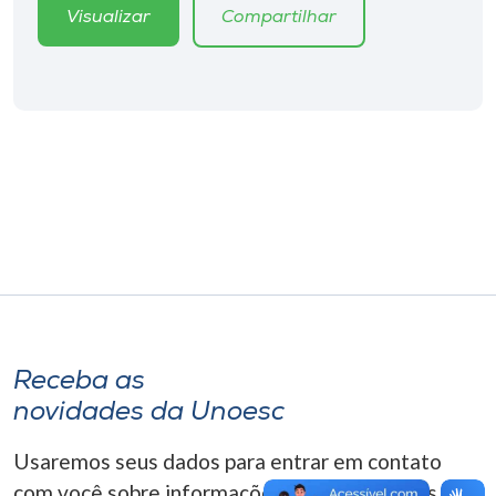
Museu
Visualizar
Compartilhar
Unoesc
Store
Selecione
o idioma
A+
A-
Receba as
novidades da Unoesc
Usaremos seus dados para entrar em contato
com você sobre informações correlacionadas que