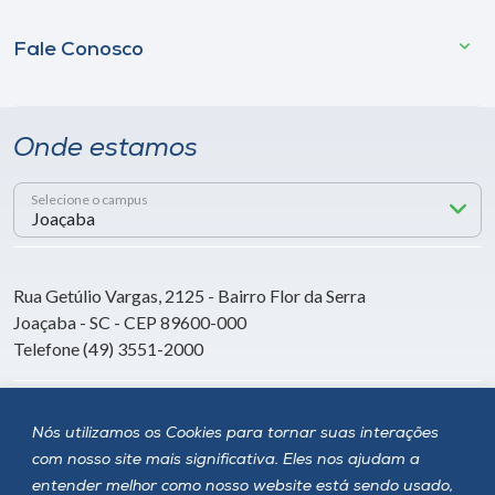
Fale Conosco
Onde estamos
Selecione o campus
Rua Getúlio Vargas, 2125 - Bairro Flor da Serra
Joaçaba - SC - CEP 89600-000
Telefone (49) 3551-2000
Siga a Unoesc
Nós utilizamos os Cookies para tornar suas interações
com nosso site mais significativa. Eles nos ajudam a
entender melhor como nosso website está sendo usado,