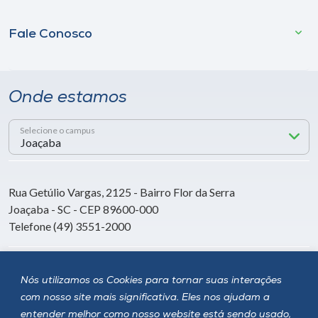
Fale Conosco
Onde estamos
Selecione o campus
Rua Getúlio Vargas, 2125 - Bairro Flor da Serra
Joaçaba - SC - CEP 89600-000
Telefone (49) 3551-2000
Siga a Unoesc
Nós utilizamos os Cookies para tornar suas interações
com nosso site mais significativa. Eles nos ajudam a
entender melhor como nosso website está sendo usado,