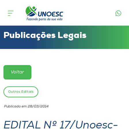
Cursos
Onde estamos
Publicações Legais
Pesquisa
Atendimento ao Estudante
Voltar
Portal de Ensino
Outros Editais
A
Publicado em 28/03/2014
Unoesc
EDITAL Nº 17/Unoesc-
Internacionalização