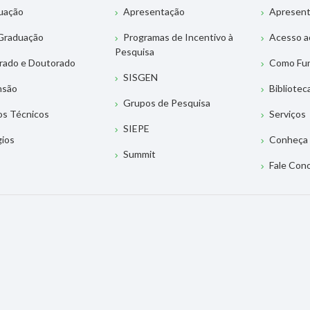
uação
Apresentação
Apresen
Graduação
Programas de Incentivo à
Acesso a
Pesquisa
rado e Doutorado
Como Fu
SISGEN
nsão
Bibliotec
Grupos de Pesquisa
os Técnicos
Serviços
SIEPE
gios
Conheça 
Summit
Fale Con