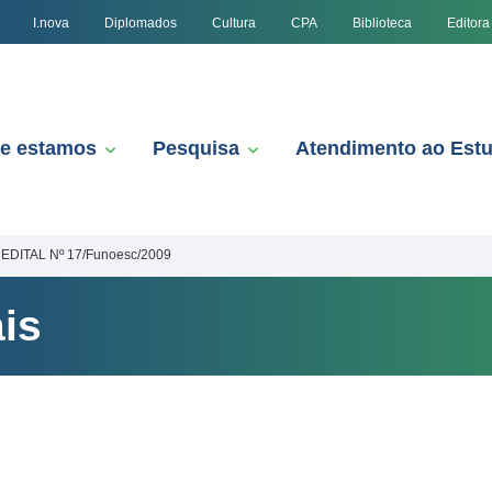
I.nova
Diplomados
Cultura
CPA
Biblioteca
Editora
e estamos
Pesquisa
Atendimento ao Est
EDITAL Nº 17/Funoesc/2009
is