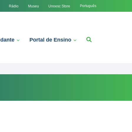
Português
Rádio
Museu
Unoesc Store
udante
Portal de Ensino