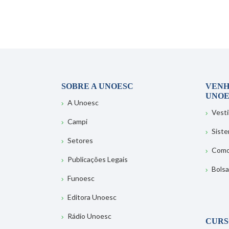
SOBRE A UNOESC
VENH
UNOE
A Unoesc
Vesti
Campi
Sist
Setores
Como
Publicações Legais
Bolsa
Funoesc
Editora Unoesc
Rádio Unoesc
CURS