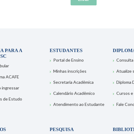
A PARA A
ESTUDANTES
DIPLOM
SC
Portal de Ensino
Consulta
bular
Minhas inscrições
Atualize
ema ACAFE
Secretaria Acadêmica
Diploma D
 ingressar
Calendário Acadêmico
Cursos e
s de Estudo
Atendimento ao Estudante
Fale Con
OS
PESQUISA
BIBLIO