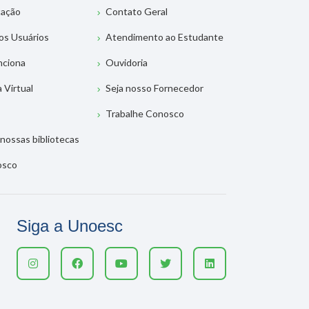
tação
Contato Geral
os Usuários
Atendimento ao Estudante
nciona
Ouvidoria
a Virtual
Seja nosso Fornecedor
Trabalhe Conosco
nossas bibliotecas
osco
Siga a Unoesc