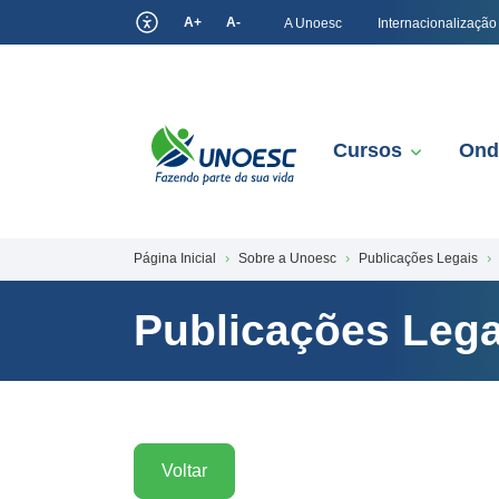
A+
A-
A Unoesc
Internacionalização
Cursos
Ond
Página Inicial
Sobre a Unoesc
Publicações Legais
Publicações Lega
Voltar