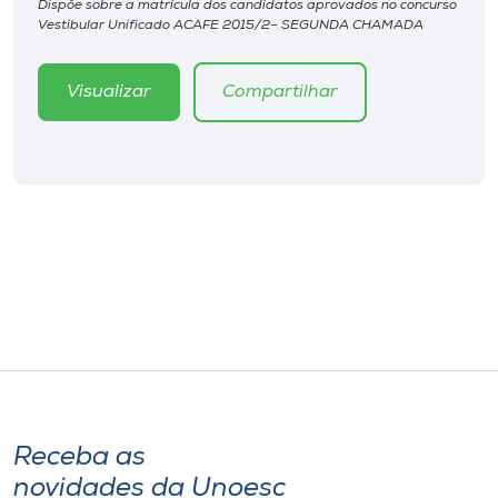
Dispõe sobre a matrícula dos candidatos aprovados no concurso
Museu
Vestibular Unificado ACAFE 2015/2– SEGUNDA CHAMADA
Unoesc
Visualizar
Compartilhar
Store
Selecione
o idioma
A+
A-
Receba as
novidades da Unoesc