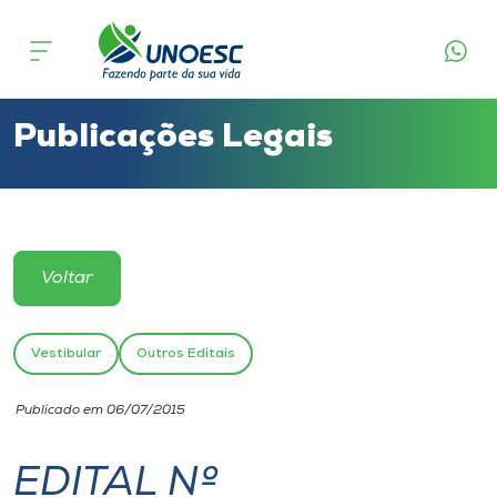
Cursos
Onde estamos
Publicações Legais
Pesquisa
Atendimento ao Estudante
Voltar
Portal de Ensino
Vestibular
Outros Editais
A
Publicado em 06/07/2015
Unoesc
EDITAL Nº
Internacionalização