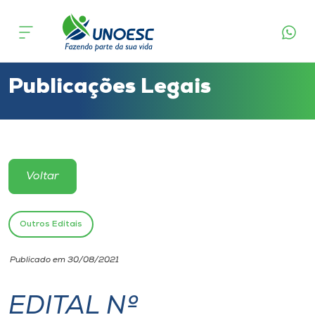
Cursos
Onde estamos
Publicações Legais
Pesquisa
Atendimento ao Estudante
Voltar
Portal de Ensino
Outros Editais
A
Publicado em 30/08/2021
Unoesc
EDITAL Nº
Internacionalização