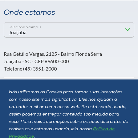
Onde estamos
Selecione o campus
Rua Getúlio Vargas, 2125 - Bairro Flor da Serra
Joaçaba - SC - CEP 89600-000
Telefone (49) 3551-2000
Siga a Unoesc
Nós utilizamos os Cookies para tornar suas interações
com nosso site mais significativa. Eles nos ajudam a
entender melhor como nosso website está sendo usado,
assim podemos entregar conteúdo sob medida para
você. Para mais informações sobre os tipos diferentes de
cookies que estamos usando, leia nossa
Política de
Privacidade
.