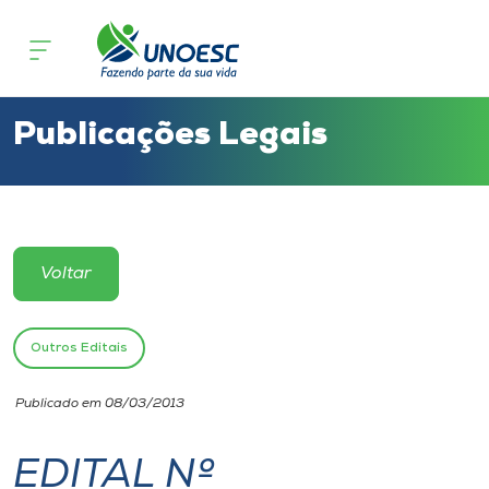
Cursos
Onde estamos
Publicações Legais
Pesquisa
Atendimento ao Estudante
Voltar
Portal de Ensino
Outros Editais
A
Publicado em 08/03/2013
Unoesc
EDITAL Nº
Internacionalização